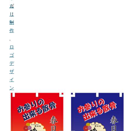
ゴ
ん
リ
じ
ー
制
作
, 
ロ
ゴ
デ
ザ
イ
ン