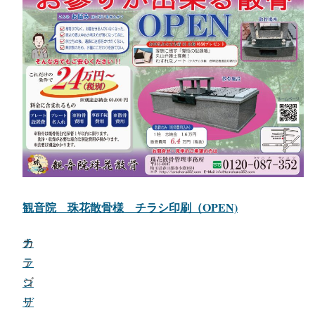
観音院 珠花散骨様 チラシ印刷（OPEN)
カ
チ
テ
ラ
ゴ
シ
リ
デ