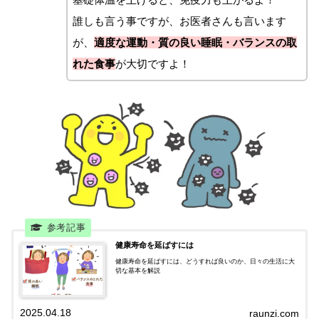
誰しも言う事ですが、お医者さんも言います
が、
適度な運動・質の良い睡眠・
バランスの取
れた食事
が大切ですよ！
健康寿命を延ばすには
健康寿命を延ばすには、どうすれば良いのか、日々の生活に大
切な基本を解説
2025.04.18
raunzi.com