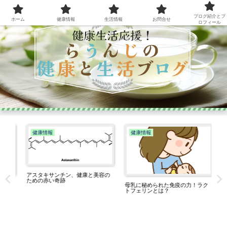
ブログ紹介とプ
ホーム
健康情報
生活情報
お問合せ
ロフィール
健康情報
健康情報
アスタキサンチン、健康と美容の
ための赤い奇跡
母乳に秘められた免疫の力！ラク
由
トフェリンとは？
心
り