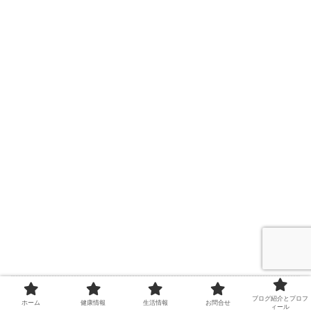
ブログ紹介とプロフ
ホーム
健康情報
生活情報
お問合せ
関連記事
ィール