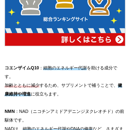
コエンザイムQ10
：
細胞のエネルギー代謝
を助ける成分で
す。
加齢とともに減少
するため、サプリメントで補うことで、
健
康維持や増進
に役立ちます。
NMN
：NAD（ニコチンアミドアデニンジヌクレオチド）の前
駆体です。
NADは、
細胞のエネルギー代謝やDNAの修復
など、さまざま