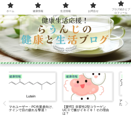
ブログ紹介とプ
ホーム
健康情報
生活情報
お問合せ
ロフィール
健康情報
健康情報
アスタキサンチン、健康と美容の
ための赤い奇跡
母乳に秘められた免疫の力！ラク
由
トフェリンとは？
心
り