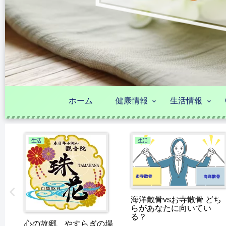
ホーム
健康情報
生活情報
生活
生活
の
海洋散骨vsお寺散骨 どち
らがあなたに向いてい
る？
心の故郷、やすらぎの場