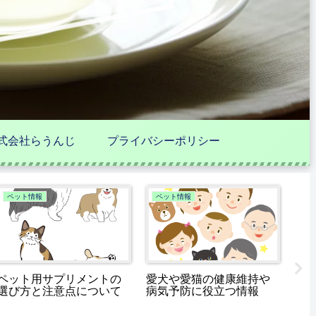
式会社らうんじ
プライバシーポリシー
ペット情報
ペット情報
健
ペット用サプリメントの
愛犬や愛猫の健康維持や
サ
選び方と注意点について
病気予防に役立つ情報
し