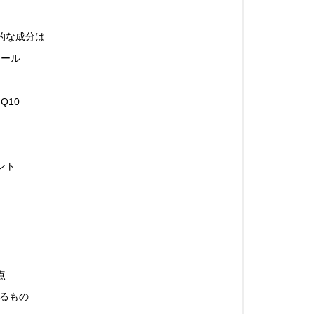
的な成分は
ロール
Q10
ント
点
いるもの