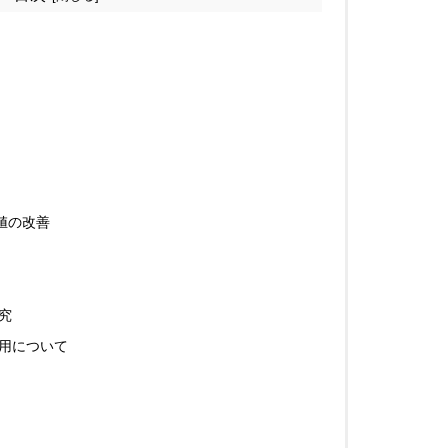
値の改善
究
作用について