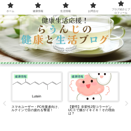
ブログ紹介とプ
ホーム
健康情報
生活情報
お問合せ
ロフィール
健康情報
健康情報
ア
た
ル
スマホユーザー・PC作業者向け、
【驚愕】非変性2型コラーゲン
ルテインで目の疲れを撃退！
UCⅡで膝がイキイキ！その理由
は？