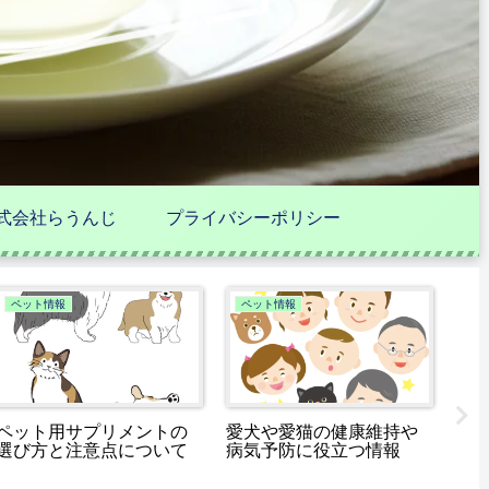
式会社らうんじ
プライバシーポリシー
ペット情報
ペット情報
健
ペット用サプリメントの
愛犬や愛猫の健康維持や
サ
選び方と注意点について
病気予防に役立つ情報
し