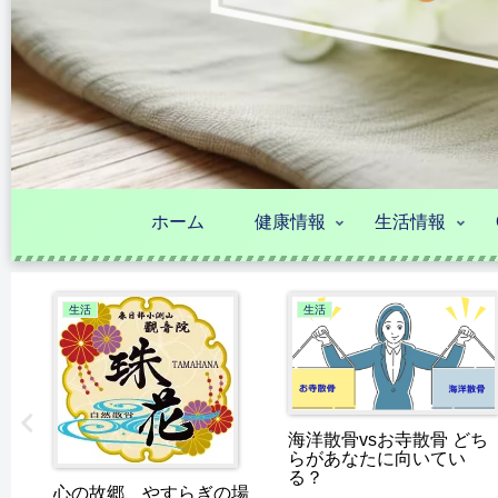
ホーム
健康情報
生活情報
生活
生活
の
海洋散骨vsお寺散骨 どち
らがあなたに向いてい
る？
心の故郷、やすらぎの場